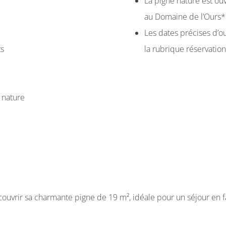
La pigne nature est ou
au Domaine de l’Ours*
Les dates précises d’o
ts
la rubrique réservation
 nature
couvrir sa charmante pigne de 19 m², idéale pour un séjour en 