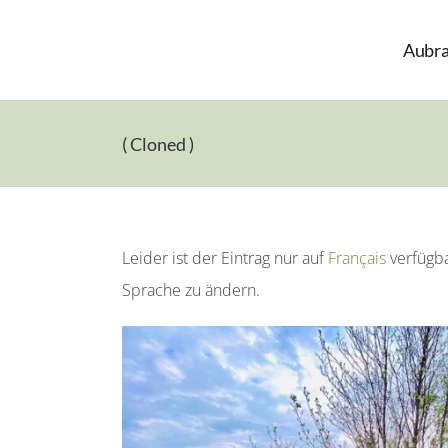
Skip
to
Aubr
content
( Cloned )
Leider ist der Eintrag nur auf
Français
verfügba
Sprache zu ändern.