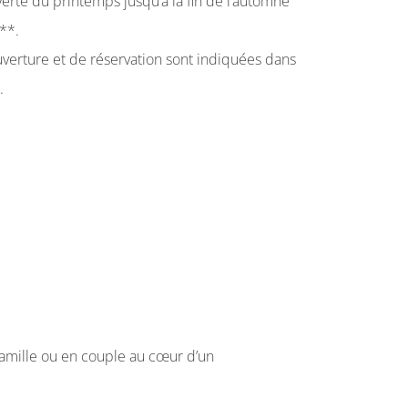
verte du printemps jusqu’à la fin de l’automne
**.
uverture et de réservation sont indiquées dans
.
famille ou en couple au cœur d’un