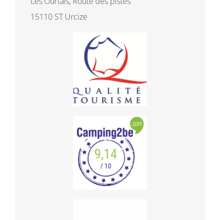
Les Ourtals, Route des pistes
15110 ST Urcize