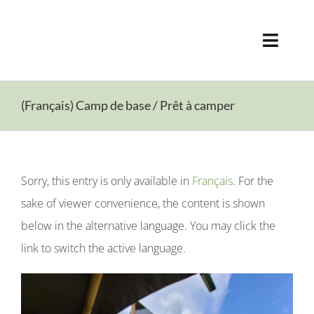
Skip
to
Toggle
content
Naviga
Aubrac
(Français) Camp de base / Prêt à camper
Camping
Accommodation
Sorry, this entry is only available in
Français
. For the
sake of viewer convenience, the content is shown
Photo Gallery
below in the alternative language. You may click the
link to switch the active language.
Reservations
Contact