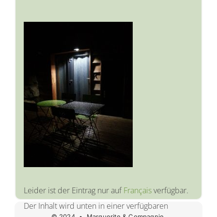
Leider ist der Eintrag nur auf
Français
verfügbar.
Der Inhalt wird unten in einer verfügbaren
© 2024. • Marguerite & Compagnie.