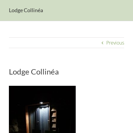
Aubrac
Lodge Collinéa
Camping
Unterkunft
Previous
Galeriefotos
Lodge Collinéa
Reservierungen
Kontakt
Sprache: