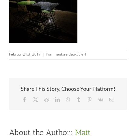
für
Februar 21st, 2017
|
Kommentare deaktiviert
Lodge
Collinéa
Share This Story, Choose Your Platform!
Facebook
Twitter
Reddit
LinkedIn
WhatsApp
Tumblr
Pinterest
Vk
Email
About the Author:
Matt