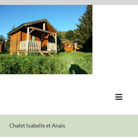
Skip
to
content
Toggle
Naviga
Aubrac
Chalet Isabelle et Anais
Camping