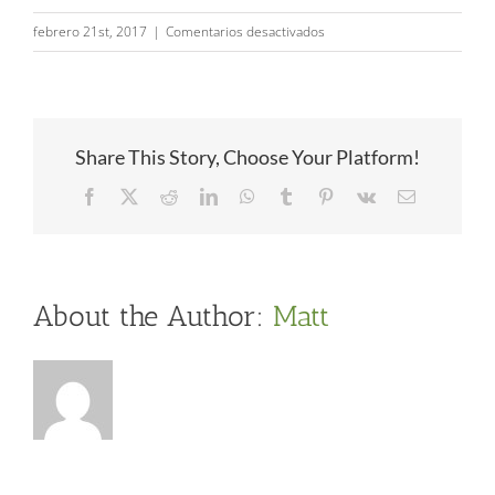
en
febrero 21st, 2017
|
Comentarios desactivados
Chalet
Anaïs
Share This Story, Choose Your Platform!
Facebook
Twitter
Reddit
LinkedIn
WhatsApp
Tumblr
Pinterest
Vk
Email
About the Author:
Matt