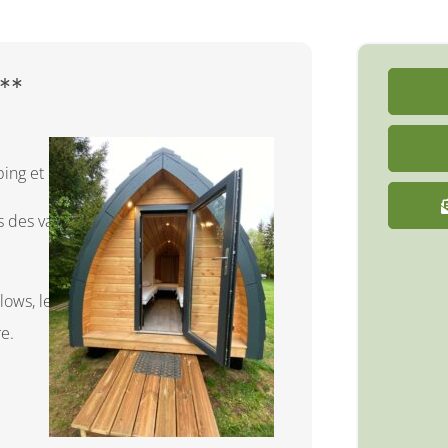
**
 et de l’espace bien-être :
es des vacances de Pâques à fin
lows, le camping et l’espace bien-être
e.