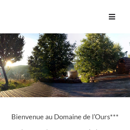
Passer
au
Toggle
contenu
Naviga
Aubrac
Camping
Hébergements
Galerie photos
Réservations
Bienvenue au Domaine de l’Ours***
Contact