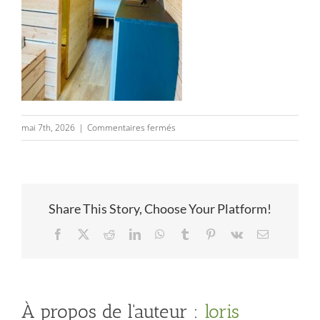
sur
mai 7th, 2026
|
Commentaires fermés
1000020037
Share This Story, Choose Your Platform!
Facebook
Twitter
Reddit
LinkedIn
WhatsApp
Tumblr
Pinterest
Vk
Email
À propos de l'auteur :
loris