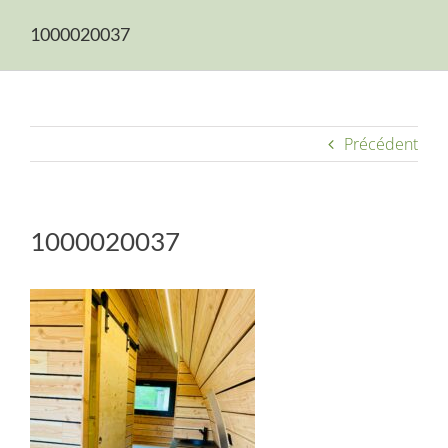
Aubrac
1000020037
Camping
Hébergements
Précédent
Galerie photos
1000020037
Réservations
Contact
Langue :